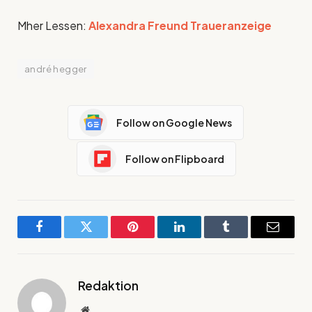
Mher Lessen:
Alexandra Freund Traueranzeige
andré hegger
Follow on Google News
Follow on Flipboard
Facebook
Twitter
Pinterest
LinkedIn
Tumblr
Email
Redaktion
Website