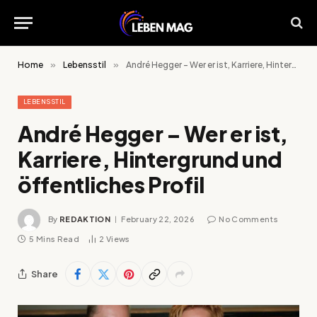
Home
»
Lebensstil
»
André Hegger – Wer er ist, Karriere, Hintergrund und öffentliches Profil
LEBENSSTIL
André Hegger – Wer er ist,
Karriere, Hintergrund und
öffentliches Profil
By
REDAKTION
February 22, 2026
No Comments
5 Mins Read
2
Views
Share