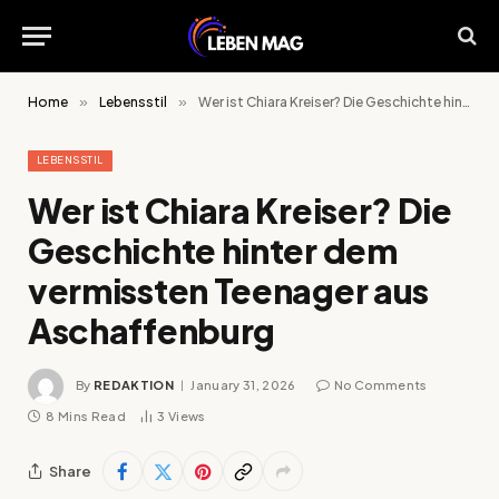
Home
»
Lebensstil
»
Wer ist Chiara Kreiser? Die Geschichte hinter dem vermissten Teenager aus Aschaffenburg
LEBENSSTIL
Wer ist Chiara Kreiser? Die
Geschichte hinter dem
vermissten Teenager aus
Aschaffenburg
By
REDAKTION
January 31, 2026
No Comments
8 Mins Read
3
Views
Share