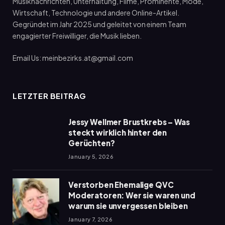
Musiknachrichten, Unterhaltung, Filme, Prominente, Mode,
Wirtschaft, Technologie und andere Online-Artikel.
Gegründet im Jahr 2025 und geleitet von einem Team
engagierter Freiwilliger, die Musik lieben.
Email Us: meinbezirks.at@gmail.com
LETZTER BEITRAG
Jessy Wellmer Brustkrebs – Was
steckt wirklich hinter den
Gerüchten?
January 5, 2026
Verstorben Ehemalige QVC
Moderatoren: Wer sie waren und
warum sie unvergessen bleiben
January 7, 2026